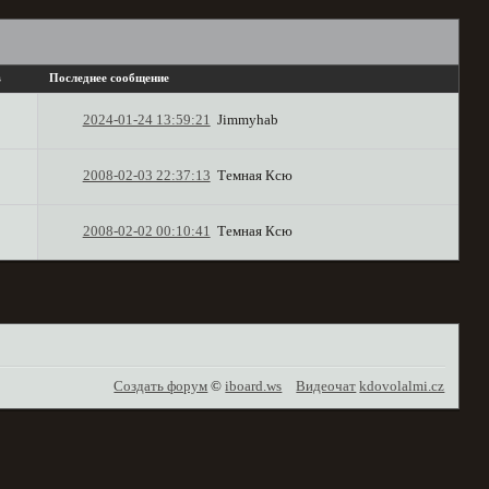
в
Последнее сообщение
2024-01-24 13:59:21
Jimmyhab
2008-02-03 22:37:13
Темная Ксю
2008-02-02 00:10:41
Темная Ксю
Создать форум
©
iboard.ws
Видеочат
kdovolalmi.cz