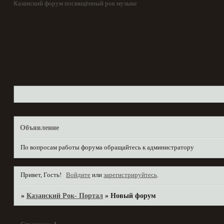
Казанский форум посвящённый рок музыке
Объявление
По вопросам работы форума обращайтесь к администратору
Привет, Гость!
Войдите
или
зарегистрируйтесь
.
»
Казанский Рок- Портал
»
Новый форум