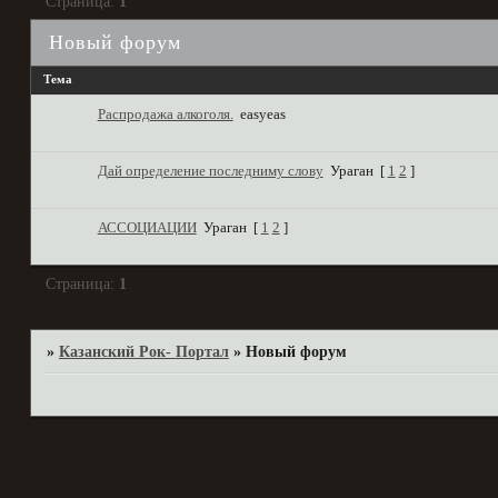
Страница:
1
Новый форум
Тема
Распродажа алкоголя.
easyeas
Дай определение последниму слову
Ураган
[
1
2
]
АССОЦИАЦИИ
Ураган
[
1
2
]
Страница:
1
»
Казанский Рок- Портал
»
Новый форум