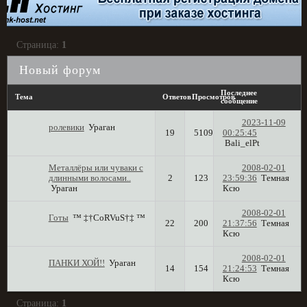
Страница:
1
Новый форум
Последнее
Тема
Ответов
Просмотров
сообщение
2023-11-09
ролевики
Ураган
19
5109
00:25:45
Bali_elPt
Металлёры или чуваки с
2008-02-01
длинными волосами..
2
123
23:59:36
Темная
Ураган
Ксю
2008-02-01
Готы
™ ‡†CoRVuS†‡ ™
22
200
21:37:56
Темная
Ксю
2008-02-01
ПАНКИ ХОЙ!!
Ураган
14
154
21:24:53
Темная
Ксю
Страница:
1