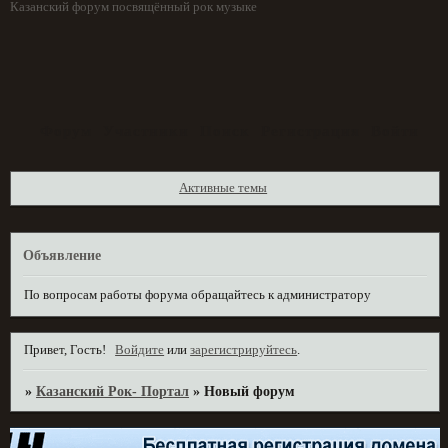
Казанский форум посвящённый рок музыке
Форум
Участники
Поиск
Регистрация
Войти
Активные темы
Объявление
По вопросам работы форума обращайтесь к администратору
Привет, Гость!
Войдите
или
зарегистрируйтесь
.
»
Казанский Рок- Портал
»
Новый форум