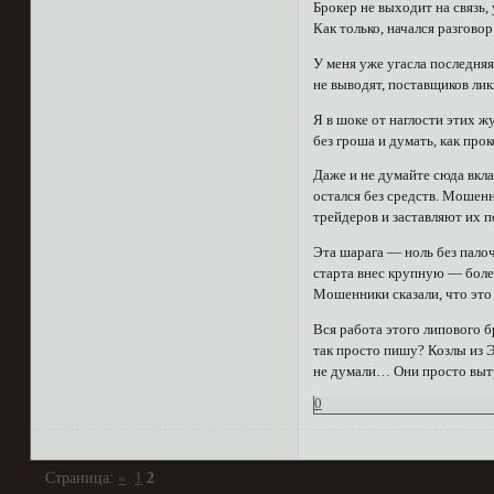
Брокер не выходит на связь,
Как только, начался разговор
У меня уже угасла последняя
не выводят, поставщиков лик
Я в шоке от наглости этих ж
без гроша и думать, как пр
Даже и не думайте сюда вкл
остался без средств. Мошенн
трейдеров и заставляют их п
Эта шарага — ноль без палоч
старта внес крупную — более
Мошенники сказали, что это 
Вся работа этого липового б
так просто пишу? Козлы из Э
не думали… Они просто вытр
0
Страница:
«
1
2