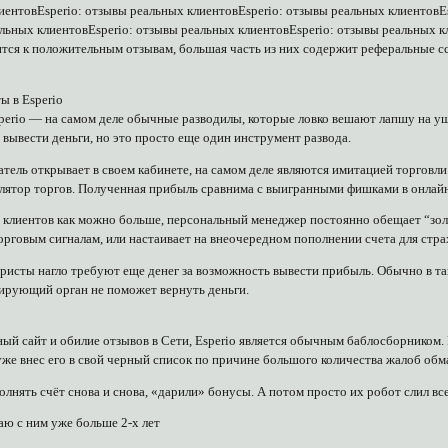
лиентовEsperio: отзывы реальных клиентовEsperio: отзывы реальных клиентовE
альных клиентовEsperio: отзывы реальных клиентовEsperio: отзывы реальных к
тся к положительным отзывам, большая часть из них содержит реферальные сс
ы в Esperio
perio — на самом деле обычные разводилы, которые ловко вешают лапшу на у
 вывести деньги, но это просто еще один инструмент развода.
атель открывает в своем кабинете, на самом деле являются имитацией торговли
тор торгов. Полученная прибыль сравнима с выигранными фишками в онлайн-к
 клиентов как можно больше, персональный менеджер постоянно обещает “зол
орговым сигналам, или настаивает на внеочередном пополнении счета для стр
еристы нагло требуют еще денег за возможность вывести прибыль. Обычно в та
улирующий орган не поможет вернуть деньги.
й сайт и обилие отзывов в Сети, Esperio является обычным баблосборником. П
уже внес его в свой черный список по причине большого количества жалоб обм
нять счёт снова и снова, «дарили» бонусы. А потом просто их робот слил вс
ю с ним уже больше 2-х лет