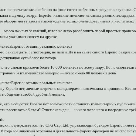
иятное впечатление, особенно на фоне сотен шаблонных ресурсов «кухонь». С
жили в шумиху вокруг Esperio: название мелькает на самых разных площадках
е обзоры могут ввести в заблуждение только очень доверчивых и неопытных 
— масса лживых заявлений, которые легко разоблачить парой простых проверок.
омена указывает совсем на другое.
лиентовEsperio: отзывы реальных клиентов
го раньше даты регистрации, не найти. Да и на сайте самого Esperio раздел н
ществующая чуть более полугода.
, что смогли привлечь более 10 000 клиентов по всему миру. Но пользователи 
транами, а их количество мизерно — всего около 80 человек в день.
лиентовEsperio: отзывы реальных клиентов
в у Esperio нет, личные встречи с менеджерами невозможны в принципе. Вся к
ть общение в любой удобный момент.
 что в соцсетях Esperio нет возможности оставлять комментарии к публикациям
сти рассказать об этом? Ответ очевиден — ничего хорошего о посреднике тре
rio
ески подчеркивается, что OFG Cap. Ltd, управляющая брендом Esperio, имеет
18 года все лицензии отозваны и деятельность форекс-брокеров не контролиру