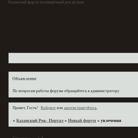
Казанский форум посвящённый рок музыке
Объявление
По вопросам работы форума обращайтесь к администратору
Привет, Гость!
Войдите
или
зарегистрируйтесь
.
»
Казанский Рок- Портал
»
Новый форум
»
увлечения