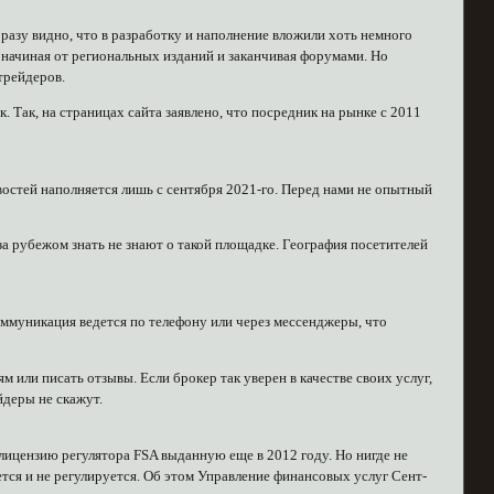
разу видно, что в разработку и наполнение вложили хоть немного
, начиная от региональных изданий и заканчивая форумами. Но
трейдеров.
 Так, на страницах сайта заявлено, что посредник на рынке с 2011
овостей наполняется лишь с сентября 2021-го. Перед нами не опытный
за рубежом знать не знают о такой площадке. География посетителей
оммуникация ведется по телефону или через мессенджеры, что
 или писать отзывы. Если брокер так уверен в качестве своих услуг,
йдеры не скажут.
 лицензию регулятора FSA выданную еще в 2012 году. Но нигде не
ется и не регулируется. Об этом Управление финансовых услуг Сент-