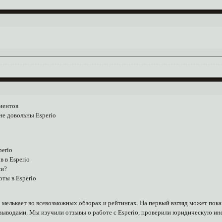
лиентов
не довольны Esperio
perio
 в Esperio
ти?
ты в Esperio
о мелькает во всевозможных обзорах и рейтингах. На первый взгляд может пок
 выводами. Мы изучили отзывы о работе с Esperio, проверили юридическую и