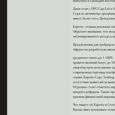
Винсента и Гренадин постоя
Даже если у OFG Cap.Ltd и б
Судя по активному продвижен
имеет, более того, Централ
Esperio: отзывы реальных к
Обратите внимание, что мош
заблокированного ресурса а
Предложения для трейдеров 
Аферисты разработали множ
кредитное плечо до 1:1000;
приветственный бонус до 5
сверхбыстрое исполнение ор
современная торговая плат
сервис Esperio Copy Tradin
отсутствие комиссий за выво
Отдельно стоит отметить па
каждого реферала. Также пре
признак финансовой пирами
Что пишут об Esperio в Сети
Кроме явно купленных отзыв