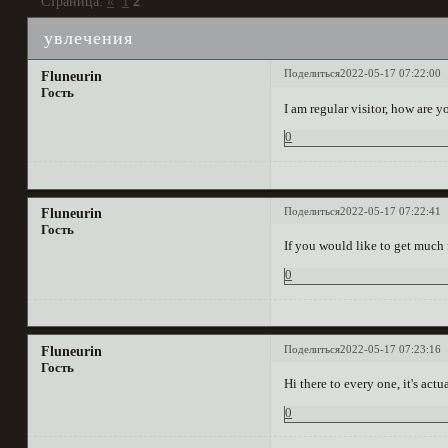
Страница:
«
1
2
увлечения
Поделиться
2022-05-17 07:22:00
Fluneurin
Гость
I am regular visitor, how are y
0
Поделиться
2022-05-17 07:22:41
Fluneurin
Гость
If you would like to get much
0
Поделиться
2022-05-17 07:23:16
Fluneurin
Гость
Hi there to every one, it's actu
0