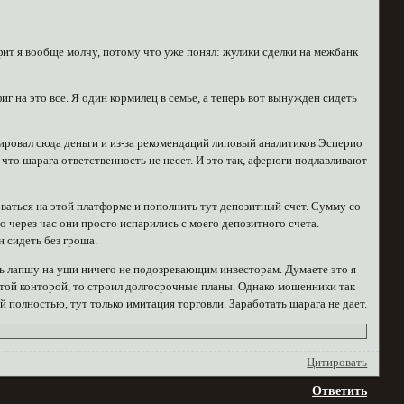
офит я вообще молчу, потому что уже понял: жулики сделки на межбанк
иг на это все. Я один кормилец в семье, а теперь вот вынужден сидеть
ировал сюда деньги и из-за рекомендаций липовый аналитиков Эсперио
 что шарага ответственность не несет. И это так, аферюги подлавливают
роваться на этой платформе и пополнить тут депозитный счет. Сумму со
о через час они просто испарились с моего депозитного счета.
н сидеть без гроша.
ать лапшу на уши ничего не подозревающим инвесторам. Думаете это я
 этой конторой, то строил долгосрочные планы. Однако мошенники так
полностью, тут только имитация торговли. Заработать шарага не дает.
Цитировать
Ответить