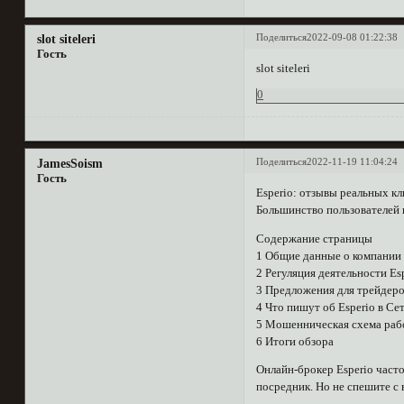
Поделиться
2022-09-08 01:22:38
slot siteleri
Гость
slot siteleri
0
Поделиться
2022-11-19 11:04:24
JamesSoism
Гость
Esperio: отзывы реальных к
Большинство пользователей 
Содержание страницы
1 Общие данные о компании
2 Регуляция деятельности Es
3 Предложения для трейдеров
4 Что пишут об Esperio в Се
5 Мошенническая схема рабо
6 Итоги обзора
Онлайн-брокер Esperio част
посредник. Но не спешите с