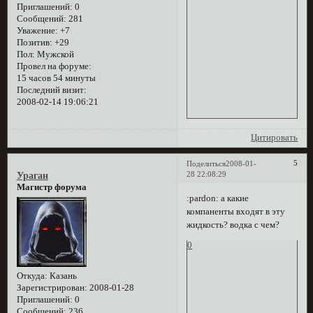
Приглашений:
0
Сообщений:
281
Уважение:
+7
Позитив:
+29
Пол:
Мужской
Провел на форуме:
15 часов 54 минуты
Последний визит:
2008-02-14 19:06:21
Цитировать
5
Поделиться
2008-01-
28 22:08:29
Ураган
Магистр форума
:pardon: а какие
компаненты входят в эту
жидкость? водка с чем?
0
Откуда:
Казань
Зарегистрирован
: 2008-01-28
Приглашений:
0
Сообщений:
236