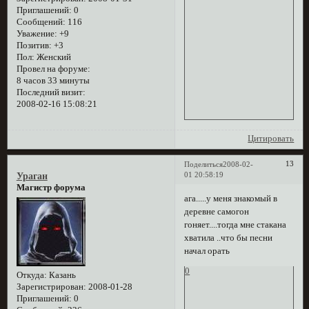
Приглашений:
0
Сообщений:
116
Уважение:
+9
Позитив:
+3
Пол:
Женский
Провел на форуме:
8 часов 33 минуты
Последний визит:
2008-02-16 15:08:21
Цитировать
13
Поделиться
2008-02-
01 20:58:19
Ураган
Магистр форума
ага.....у меня знакомый в
деревне самогон
гоняет....тогда мне стакана
хватила ..что бы песни
начал орать
0
Откуда:
Казань
Зарегистрирован
: 2008-01-28
Приглашений:
0