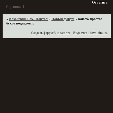
Ответить
Страница:
1
»
Казанский Рок- Портал
»
Новый форум
»
как-то простое
бухло поднадоело
Создать форум
©
iboard.ws
Видеочат
kdovolalmi.cz