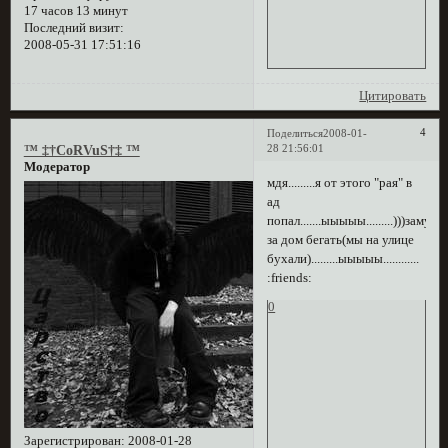
17 часов 13 минут
Последний визит:
2008-05-31 17:51:16
Цитировать
4
Поделиться
2008-01-
28 21:56:01
™ ‡†CoRVuS†‡ ™
Модератор
мдя.........я от этого "рая" в
ад
попал.......ыыыыы.........)))замучи
за дом бегать(мы на улице
бухали).........ыыыыы............
:friends:
0
Зарегистрирован
: 2008-01-28