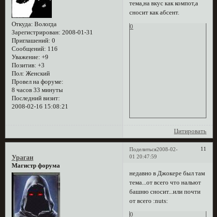
тема,на вкус как компот,а
сносит как абсент.
Откуда:
Вологда
0
Зарегистрирован
: 2008-01-31
Приглашений:
0
Сообщений:
116
Уважение:
+9
Позитив:
+3
Пол:
Женский
Провел на форуме:
8 часов 33 минуты
Последний визит:
2008-02-16 15:08:21
Цитировать
11
Поделиться
2008-02-
01 20:47:59
Ураган
Магистр форума
недавно в Джокере был там
тема...от всего что нальют
башню сносит...или почти
от всего :nuts:
0