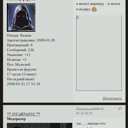
а может миринду ...и пепси
и водяру
0
Откуда:
Казань
Зарегистрирован
: 2008-01-28
Приглашений:
0
Сообщений:
236
Уважение:
+11
Позитив:
+3
Пол:
Мужской
Провел на форуме:
17 часов 13 минут
Последний визит:
2008-05-31 17:51:16
Цитировать
17
Поделиться
2008-02-
01 21:32:25
™ ‡†CoRVuS†‡ ™
Модератор
хм........знаешь что