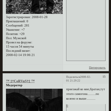
Зарегистрирован
: 2008-01-28
Приглашений:
0
Сообщений:
281
Уважение:
+7
Позитив:
+29
Пол:
Мужской
Провел на форуме:
15 часов 54 минуты
Последний визит:
2008-02-14 19:06:21
Цитировать
15
Поделиться
2008-02-
01 21:29:22
™ ‡†CoRVuS†‡ ™
Модератор
приезжай ко мне,братан,тут
этого самогона...........по
колено и выше............
0