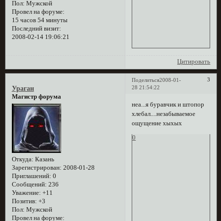
Пол:
Мужской
Провел на форуме:
15 часов 54 минуты
Последний визит:
2008-02-14 19:06:21
Цитировать
3
Поделиться
2008-01-
28 21:54:22
Ураган
Магистр форума
неа...я буравчик и штопор
хлебал....незабываемое
ощущение хыхых
0
Откуда:
Казань
Зарегистрирован
: 2008-01-28
Приглашений:
0
Сообщений:
236
Уважение:
+11
Позитив:
+3
Пол:
Мужской
Провел на форуме: