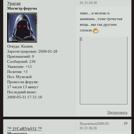
01 21:34:30
Ураган
Магистр форума
пиво....и молоко и
шампань...тоже гремучая
вещь...мы так другана
споили
0
Откуда:
Казань
Зарегистрирован
: 2008-01-28
Приглашений:
0
Сообщений:
236
Уважение:
+11
Позитив:
+3
Пол:
Мужской
Провел на форуме:
17 часов 13 минут
Последний визит:
2008-05-31 17:51:16
Цитировать
20
Поделиться
2008-02-
01 21:36:26
™ ‡†CoRVuS†‡ ™
Модератор