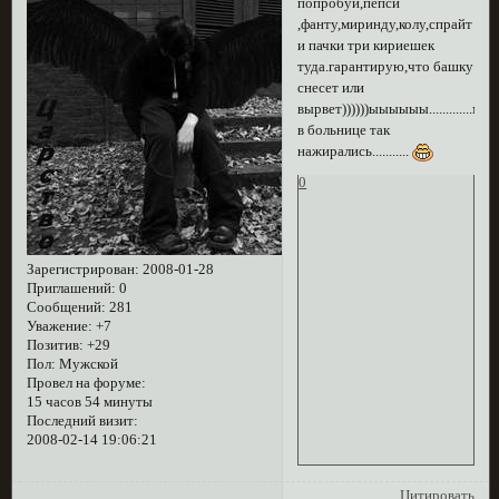
попробуй,пепси
,фанту,миринду,колу,спрайт
и пачки три кириешек
туда.гарантирую,что башку
снесет или
вырвет))))))ыыыыыы.............мы
в больнице так
нажирались...........
0
Зарегистрирован
: 2008-01-28
Приглашений:
0
Сообщений:
281
Уважение:
+7
Позитив:
+29
Пол:
Мужской
Провел на форуме:
15 часов 54 минуты
Последний визит:
2008-02-14 19:06:21
Цитировать