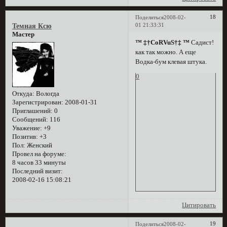
18
Поделиться
2008-02-
01 21:33:31
Темная Ксю
Мастер
™ ‡†CoRVuS†‡ ™
Садист!
как так можно. А еще
Водка-бум клевая штука.
0
Откуда:
Вологда
Зарегистрирован
: 2008-01-31
Приглашений:
0
Сообщений:
116
Уважение:
+9
Позитив:
+3
Пол:
Женский
Провел на форуме:
8 часов 33 минуты
Последний визит:
2008-02-16 15:08:21
Цитировать
19
Поделиться
2008-02-