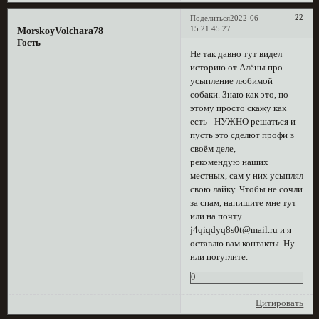
22
Поделиться
2022-06-
15 21:45:27
MorskoyVolchara78
Гость
Не так давно тут видел
историю от Алёны про
усыпление любимой
собаки. Знаю как это, по
этому просто скажу как
есть - НУЖНО решаться и
пусть это сделют профи в
своём деле,
рекомендую наших
местных, сам у них усыплял
свою лайку. Чтобы не сочли
за спам, напишите мне тут
или на почту
j4qiqdyq8s0t@mail.ru и я
оставлю вам контакты. Ну
или погуглите.
0
Цитировать