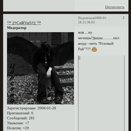
Цитировать
2
Поделиться
2008-01-
28 21:38:03
™ ‡†CoRVuS†‡ ™
Модератор
мля.....ну
мочишь!))ыыы............пил
когда - нить "Розовый
Рай"???
0
Зарегистрирован
: 2008-01-28
Приглашений:
0
Сообщений:
281
Уважение:
+7
Позитив:
+29