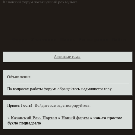
Казанский форум посвящённый рок музыке
Форум
Участники
Поиск
Регистрация
Войти
Активные темы
Объявление
По вопросам работы форума обращайтесь к администратору
Привет, Гость!
Войдите
или
зарегистрируйтесь
.
»
Казанский Рок- Портал
»
Новый форум
»
как-то простое
бухло поднадоело