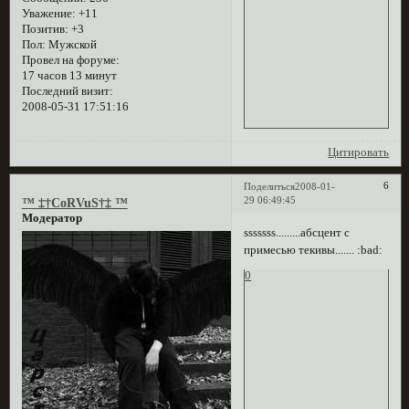
Уважение:
+11
Позитив:
+3
Пол:
Мужской
Провел на форуме:
17 часов 13 минут
Последний визит:
2008-05-31 17:51:16
Цитировать
6
Поделиться
2008-01-
29 06:49:45
™ ‡†CoRVuS†‡ ™
Модератор
sssssss.........абсцент с
примесью текивы....... :bad:
0