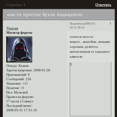
Страница:
1
Ответить
как-то простое бухло поднадоело
1
Поделиться
2008-01-
28 21:36:13
Ураган
Магистр форума
хочется чего-то
нового....коктейли...коньяки
хорошии..делитесь
впечатлением от хорошего
алкоголя
0
Откуда:
Казань
Зарегистрирован
: 2008-01-28
Приглашений:
0
Сообщений:
236
Уважение:
+11
Позитив:
+3
Пол:
Мужской
Провел на форуме:
17 часов 13 минут
Последний визит:
2008-05-31 17:51:16