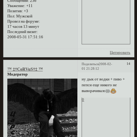
Сообщений:
236
Уважение:
+11
Позитив:
+3
Пол:
Мужской
Провел на форуме:
17 часов 13 минут
Последний визит:
2008-05-31 17:51:16
Цитировать
14
Поделиться
2008-02-
01 21:28:12
™ ‡†CoRVuS†‡ ™
Модератор
ну дык от водки + пиво +
пепси еще никого не
выворачивало)))
0