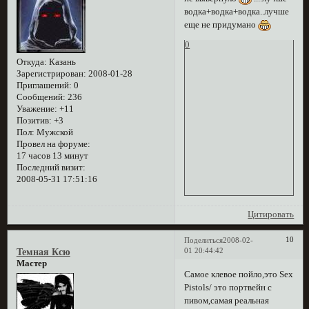
водка+водка+водка..лучше
еще не придумано
0
Откуда:
Казань
Зарегистрирован
: 2008-01-28
Приглашений:
0
Сообщений:
236
Уважение:
+11
Позитив:
+3
Пол:
Мужской
Провел на форуме:
17 часов 13 минут
Последний визит:
2008-05-31 17:51:16
Цитировать
10
Поделиться
2008-02-
01 20:44:42
Темная Ксю
Мастер
Самое клевое пойло,это Sex
Pistols/ это портвейн с
пивом,самая реальная