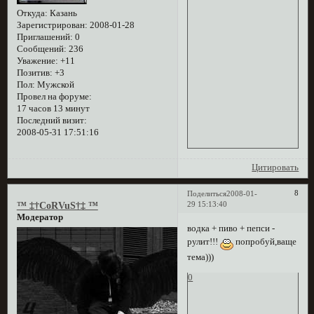
Откуда:
Казань
Зарегистрирован
: 2008-01-28
Приглашений:
0
Сообщений:
236
Уважение:
+11
Позитив:
+3
Пол:
Мужской
Провел на форуме:
17 часов 13 минут
Последний визит:
2008-05-31 17:51:16
Цитировать
8
Поделиться
2008-01-
29 15:13:40
™ ‡†CoRVuS†‡ ™
Модератор
водка + пиво + пепси -
рулит!!!
попробуй,ваще
тема)))
0