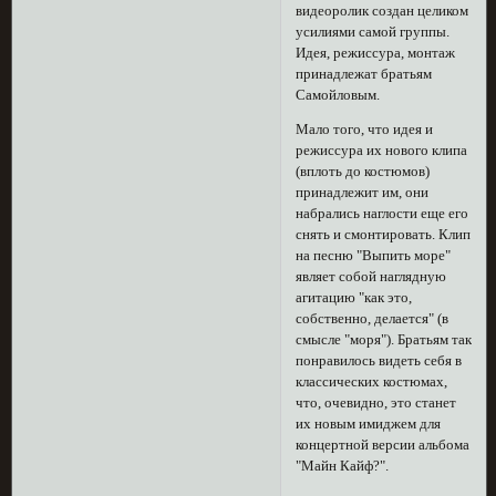
видеоролик создан целиком
усилиями самой группы.
Идея, режиссура, монтаж
принадлежат братьям
Самойловым.
Мало того, что идея и
режиссура их нового клипа
(вплоть до костюмов)
принадлежит им, они
набрались наглости еще его
снять и смонтировать. Клип
на песню "Выпить море"
являет собой наглядную
агитацию "как это,
собственно, делается" (в
смысле "моря"). Братьям так
понравилось видеть себя в
классических костюмах,
что, очевидно, это станет
их новым имиджем для
концертной версии альбома
"Майн Кайф?".