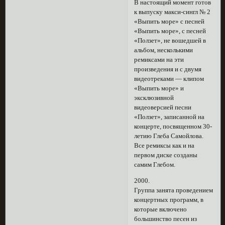
В настоящий момент готов
к выпуску макси-сингл № 2
«Выпить море» с песней
«Выпить море», с песней
«Ползет», не вошедшей в
альбом, несколькими
ремиксами на эти
произведения и с двумя
видеотреками — клипом
«Выпить море» и
эксклюзивной
видеоверсией песни
«Ползет», записанной на
концерте, посвященном 30-
летию Глеба Самойлова.
Все ремиксы как и на
первом диске созданы
самим Глебом.
2000.
Группа занята проведением
концертных программ, в
которые включено
большинство песен из