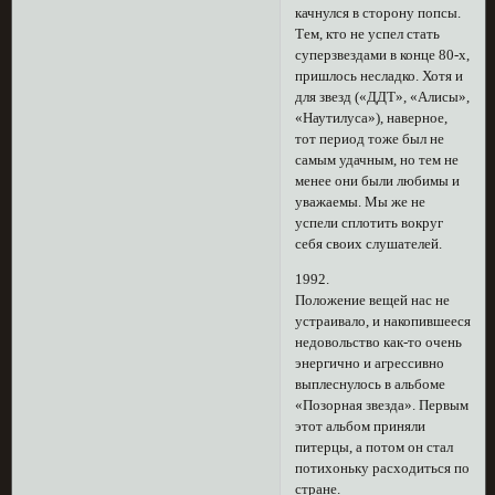
качнулся в сторону попсы.
Тем, кто не успел стать
суперзвездами в конце 80-х,
пришлось несладко. Хотя и
для звезд («ДДТ», «Алисы»,
«Наутилуса»), наверное,
тот период тоже был не
самым удачным, но тем не
менее они были любимы и
уважаемы. Мы же не
успели сплотить вокруг
себя своих слушателей.
1992.
Положение вещей нас не
устраивало, и накопившееся
недовольство как-то очень
энергично и агрессивно
выплеснулось в альбоме
«Позорная звезда». Первым
этот альбом приняли
питерцы, а потом он стал
потихоньку расходиться по
стране.