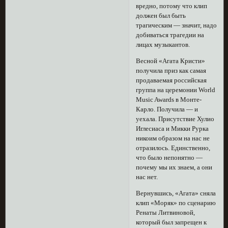
вредно, потому что клип
должен был быть
трагическим — значит, надо
добиваться трагедии на
лицах музыкантов.
Весной «Агата Кристи»
получила приз как самая
продаваемая российская
группа на церемонии World
Music Awards в Монте-
Карло. Получила — и
уехала. Присутствие Хулио
Иглесиаса и Микки Рурка
никоим образом на нас не
отразилось. Единственно,
что было непонятно —
почему мы их знаем, а они
нас нет.
Вернувшись, «Агата» сняла
клип «Моряк» по сценарию
Ренаты Литвиновой,
который был запрещен к