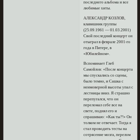
последнего альбома и все
любимые хиты.
АЛЕКСАНДР КОЗЛОВ,
клавишник группы
(25.09.1961 — 01.03.2001)
Свой последний концерт он
отыграл в феврале 2001-го
года в Питере, в
«Юбилейном».
Вспоминает Глеб
Самойлов: «После концерта
мы спускались со сцены,
было темно, и Сашка с
неимоверной высоты упал с
лестницы вниз. Я страшно
перепугался, что он
переломал себе все на
свете, поднял его и
спрашиваю: «Как ты?!» Он
толком не отвечает. Тогда я
стал проводить тесты на
сотрясение мозга, перелом