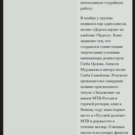
интенсивную студийную
работу.
В ноябре у группы
появился еще один клип на
песню «Дорога паука» из
альбома «Чудеса». Клип
знаменит тем, что
создавался совместными
творческими усилиями
начинающих режиссеров
Глеба Орлова, Алексея
Муравьева и автора песни
Глеба Самойлова. Результат
превзошел все ожидания:
помимо присвоенного
титула «Эксклюзив» на
канале МТВ-Россия и
горячей ротации, клип к
Новому году занял первое
место в «Русской десятке»
МТВ и держал его в
течение месяца. О мешках
писем голосующих фанатов