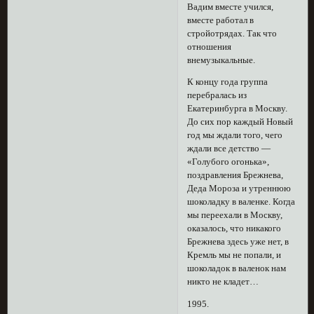
Вадим вместе учился,
вместе работал в
стройотрядах. Так что
отношения
внемузыкальные.
К концу года группа
перебралась из
Екатеринбурга в Москву.
До сих пор каждый Новый
год мы ждали того, чего
ждали все детство —
«Голубого огонька»,
поздравления Брежнева,
Деда Мороза и утреннюю
шоколадку в валенке. Когда
мы переехали в Москву,
оказалось, что никакого
Брежнева здесь уже нет, в
Кремль мы не попали, и
шоколадок в валенок нам
никто не кладет…
1995.