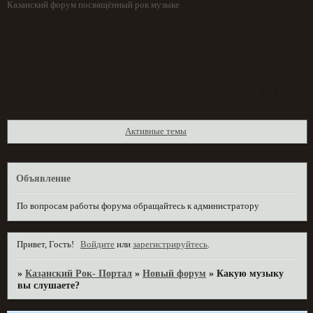
Казанский форум посвящённый рок музыке
Форум
Участники
Поиск
Регистрация
Войти
Активные темы
Объявление
По вопросам работы форума обращайтесь к администратору
Привет, Гость!
Войдите
или
зарегистрируйтесь
.
»
Казанский Рок- Портал
»
Новый форум
»
Какую музыку
вы слушаете?