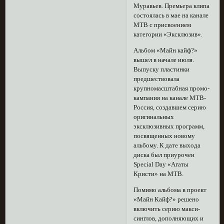
Муравьев. Премьера клипа
состоялась в мае на канале
МТВ с присвоением
категории «Эксклюзив».
Альбом «Майн кайф?»
вышел в начале июля.
Выпуску пластинки
предшествовала
крупномасштабная промо-
кампания на канале МТВ-
Россия, создавшем серию
оригинальных
эксклюзивных программ,
посвященных новому
альбому. К дате выхода
диска был приурочен
Special Day «Агаты
Кристи» на МТВ.
Помимо альбома в проект
«Майн Кайф?» решено
включить серию макси-
синглов, дополняющих и