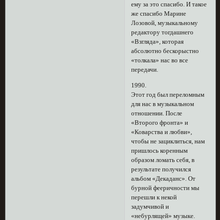
ему за это спасибо. И такое
же спасибо Марине
Лозовой, музыкальному
редактору тогдашнего
«Взгляда», которая
абсолютно бескорыстно
«толкала» нас во все
передачи.
1990.
Этот год был переломным
для нас в музыкальном
отношении. После
«Второго фронта» и
«Коварства и любви»,
чтобы не зациклиться, нам
пришлось коренным
образом ломать себя, в
результате получился
альбом «Декаданс». От
бурной фееричности мы
перешли к некой
задумчивой и
«небурлящей» музыке.