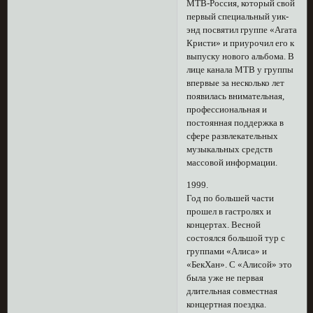
МТВ-Россия, который свой
первый специальный уик-
энд посвятил группе «Агата
Кристи» и приурочил его к
выпуску нового альбома. В
лице канала МТВ у группы
впервые за несколько лет
появилась внимательная,
профессиональная и
постоянная поддержка в
сфере развлекательных
музыкальных средств
массовой информации.
1999.
Год по большей части
прошел в гастролях и
концертах. Весной
состоялся большой тур с
группами «Алиса» и
«БекХан». С «Алисой» это
была уже не первая
длительная совместная
концертная поездка.