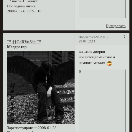
17 часов 13 минут
Последний визит:
2008-05-31 17:51:16
Цитировать
2
Поделиться
2008-01-
29 06:52:11
™ ‡†CoRVuS†‡ ™
Модератор
ых...мне дворня
нравится,армейские и
немного металл.
0
Зарегистрирован
: 2008-01-28