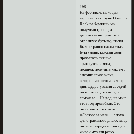
1991.
На фестивале молодых
европейских групп Open du
Rock во Франции мы
получили гран-при —
десять тысяч франков и
огромную бутылку виски.
Было странно находиться в
Бургундии, каждый день
пробовать лучшие
французские вина, а в
подарок получить какое-то
американское виски,
которое мы потом пили три
дня, щедро угощая соседей
по гостинице и соседей в
самолете… На родине мы в
этот год прозябали. Это
были как раз времена
«Ласкового мая» — эпоха
фонограммного диско, когда
интерес народа от рока, от
живой музыки резко