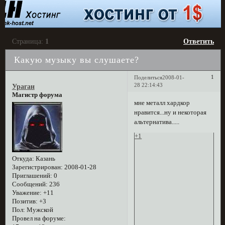
Страница:
1
Ответить
Какую музыку вы слушаете?
1
Поделиться
2008-01-
28 22:14:43
Ураган
Магистр форума
мне металл хардкор
нравится...ну и некоторая
альтернатива.....
+1
Откуда:
Казань
Зарегистрирован
: 2008-01-28
Приглашений:
0
Сообщений:
236
Уважение:
+11
Позитив:
+3
Пол:
Мужской
Провел на форуме: