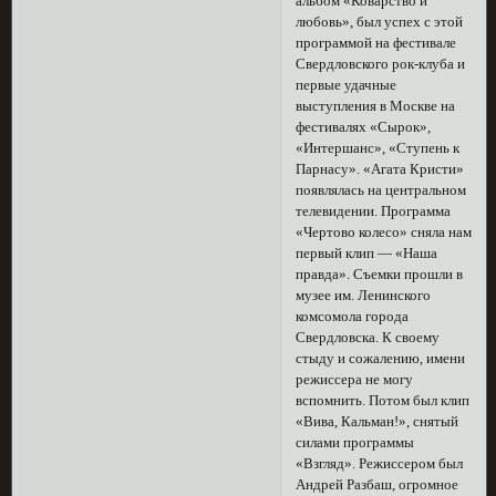
альбом «Коварство и
любовь», был успех с этой
программой на фестивале
Свердловского рок-клуба и
первые удачные
выступления в Москве на
фестивалях «Сырок»,
«Интершанс», «Ступень к
Парнасу». «Агата Кристи»
появлялась на центральном
телевидении. Программа
«Чертово колесо» сняла нам
первый клип — «Наша
правда». Съемки прошли в
музее им. Ленинского
комсомола города
Свердловска. К своему
стыду и сожалению, имени
режиссера не могу
вспомнить. Потом был клип
«Вива, Кальман!», снятый
силами программы
«Взгляд». Режиссером был
Андрей Разбаш, огромное