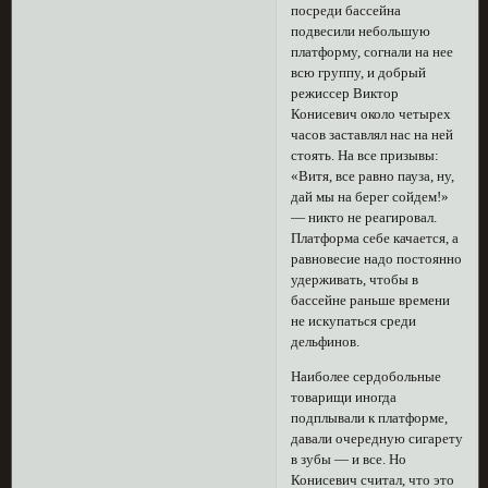
посреди бассейна
подвесили небольшую
платформу, согнали на нее
всю группу, и добрый
режиссер Виктор
Конисевич около четырех
часов заставлял нас на ней
стоять. На все призывы:
«Витя, все равно пауза, ну,
дай мы на берег сойдем!»
— никто не реагировал.
Платформа себе качается, а
равновесие надо постоянно
удерживать, чтобы в
бассейне раньше времени
не искупаться среди
дельфинов.
Наиболее сердобольные
товарищи иногда
подплывали к платформе,
давали очередную сигарету
в зубы — и все. Но
Конисевич считал, что это