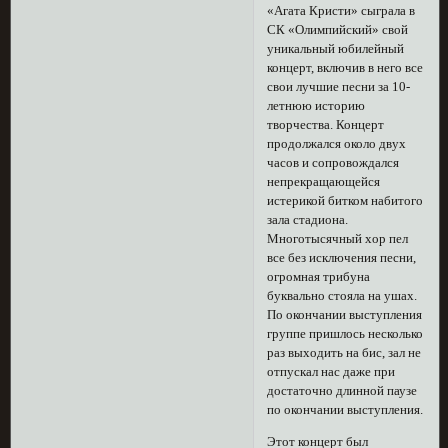
«Агата Кристи» сыграла в
СК «Олимпийский» свой
уникальный юбилейный
концерт, включив в него все
свои лучшие песни за 10-
летнюю историю
творчества. Концерт
продолжался около двух
часов и сопровождался
непрекращающейся
истерикой битком набитого
зала стадиона.
Многотысячный хор пел
все без исключения песни,
огромная трибуна
буквально стояла на ушах.
По окончании выступления
группе пришлось несколько
раз выходить на бис, зал не
отпускал нас даже при
достаточно длинной паузе
по окончании выступления.
Этот концерт был