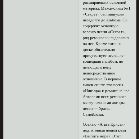
расширяющих основной
материал. Макси-сингл № 1
«Секрет» был выпущен
незадолго до альбома. Он
содержит основную
версию песни «Секрет»,
ряд ремиксов и видеоклип
на нее. Кроме того, на
диске обязательно
присутствует песня, не
вошедшая в альбом, но
имеющая к нему
непосредственное
отношение. В первом
макси-сингле это песня
«Никогда» и ремикс на нее.
Авторами всех ремиксов
выступили сами авторы
песен — братья
Самойловы.
Осенью «Агата Кристи»
подготовила новый клип
«Выпить море». Этот