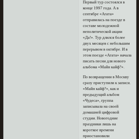
Первый тур состоялся в
конце 1997 года. А в
сентябре «Агата»
отправилась на поезде в
составе молодежной
неполитической акции
«Да!». Тур длился более
двух месяцев с небольшим
перерывом в октябре. И в
этом поезде «Агата» начала
писать песни для нового
альбома «Майн кайф?».
По возвращении в Москву
сразу приступили к записи.
«Майн кайф?», как и
предыдущий альбом
«Чудеса», группа
записывала на своей
домашней цифровой
студии. Новогодние
праздники лишь на
короткое времени
приостановили