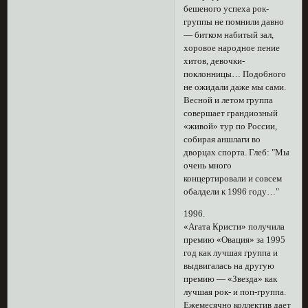
бешеного успеха рок-
группы не помнили давно
— битком набитый зал,
хоровое народное пение
хитов, девочки-
поклонницы… Подобного
не ожидали даже мы сами.
Весной и летом группа
совершает грандиозный
«живой» тур по России,
собирая аншлаги во
дворцах спорта. Глеб: "Мы
очень много
концертировали и совсем
обалдели к 1996 году…"
1996.
«Агата Кристи» получила
премию «Овация» за 1995
год как лучшая группа и
выдвигалась на другую
премию — «Звезда» как
лучшая рок- и поп-группа.
Ежемесячно коллектив дает