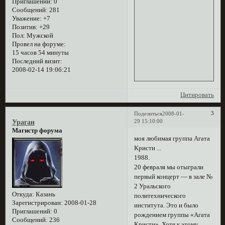
Приглашений:
0
Сообщений:
281
Уважение:
+7
Позитив:
+29
Пол:
Мужской
Провел на форуме:
15 часов 54 минуты
Последний визит:
2008-02-14 19:06:21
Цитировать
3
Поделиться
2008-01-
29 15:10:00
Ураган
Магистр форума
моя любимая группа Агата
Кристи ...
1988.
20 февраля мы отыграли
первый концерт — в зале №
2 Уральского
Откуда:
Казань
политехнического
Зарегистрирован
: 2008-01-28
института. Это и было
Приглашений:
0
рождением группы «Агата
Сообщений:
236
Кристи». Хотя к этому