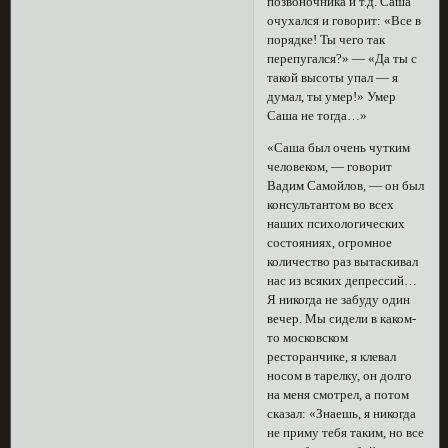
позвоночника и т.д. Саша
очухался и говорит: «Все в
порядке! Ты чего так
перепугался?» — «Да ты с
такой высоты упал — я
думал, ты умер!» Умер
Саша не тогда…»
«Саша был очень чутким
человеком, — говорит
Вадим Самойлов, — он был
консультантом во всех
наших психологических
состояниях, огромное
количество раз вытаскивал
нас из всяких депрессий…
Я никогда не забуду один
вечер. Мы сидели в каком-
то московском
ресторанчике, я клевал
носом в тарелку, он долго
на меня смотрел, а потом
сказал: «Знаешь, я никогда
не приму тебя таким, но все