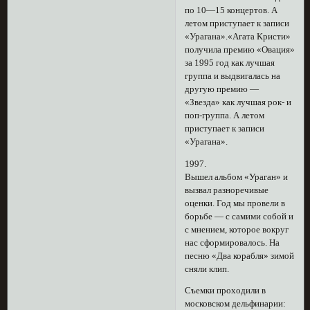
по 10—15 концертов. А
летом приступает к записи
«Урагана».«Агата Кристи»
получила премию «Овация»
за 1995 год как лучшая
группа и выдвигалась на
другую премию —
«Звезда» как лучшая рок- и
поп-группа. А летом
приступает к записи
«Урагана».
1997.
Вышел альбом «Ураган» и
вызвал разноречивые
оценки. Год мы провели в
борьбе — с самими собой и
с мнением, которое вокруг
нас сформировалось. На
песню «Два корабля» зимой
сняли клип.
Съемки проходили в
московском дельфинарии: