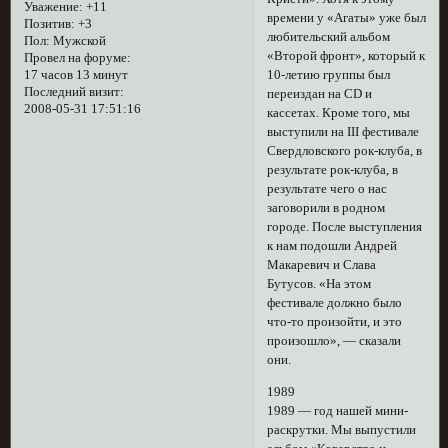
Уважение:
+11
времени у «Агаты» уже был
Позитив:
+3
любительский альбом
Пол:
Мужской
«Второй фронт», который к
Провел на форуме:
10-летию группы был
17 часов 13 минут
Последний визит:
переиздан на CD и
2008-05-31 17:51:16
кассетах. Кроме того, мы
выступили на III фестивале
Свердловского рок-клуба, в
результате рок-клуба, в
результате чего о нас
заговорили в родном
городе. После выступления
к нам подошли Андрей
Макаревич и Слава
Бутусов. «На этом
фестивале должно было
что-то произойти, и это
произошло», — сказали
они.
1989
1989 — год нашей мини-
раскрутки. Мы выпустили