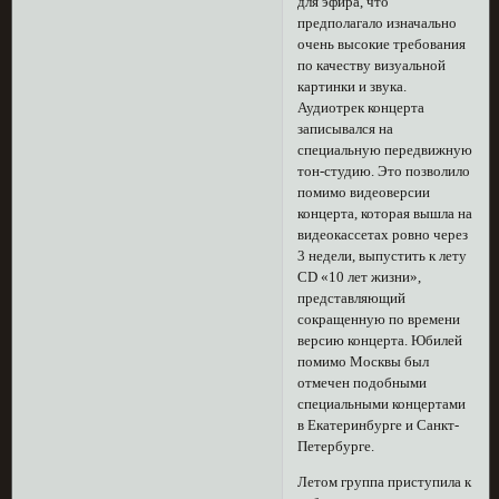
для эфира, что
предполагало изначально
очень высокие требования
по качеству визуальной
картинки и звука.
Аудиотрек концерта
записывался на
специальную передвижную
тон-студию. Это позволило
помимо видеоверсии
концерта, которая вышла на
видеокассетах ровно через
3 недели, выпустить к лету
CD «10 лет жизни»,
представляющий
сокращенную по времени
версию концерта. Юбилей
помимо Москвы был
отмечен подобными
специальными концертами
в Екатеринбурге и Санкт-
Петербурге.
Летом группа приступила к