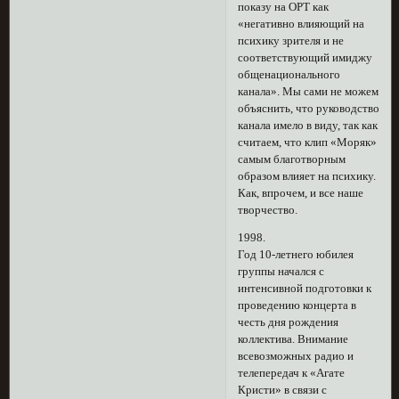
показу на ОРТ как
«негативно влияющий на
психику зрителя и не
соответствующий имиджу
общенационального
канала». Мы сами не можем
объяснить, что руководство
канала имело в виду, так как
считаем, что клип «Моряк»
самым благотворным
образом влияет на психику.
Как, впрочем, и все наше
творчество.
1998.
Год 10-летнего юбилея
группы начался с
интенсивной подготовки к
проведению концерта в
честь дня рождения
коллектива. Внимание
всевозможных радио и
телепередач к «Агате
Кристи» в связи с