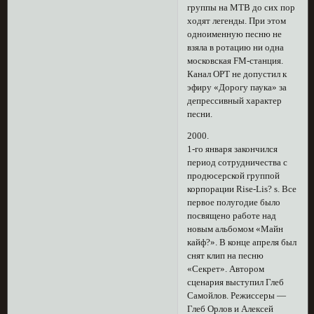
группы на МТВ до сих пор
ходят легенды. При этом
одноименную песню не
взяла в ротацию ни одна
московская FM-станция.
Канал ОРТ не допустил к
эфиру «Дорогу паука» за
депрессивный характер
песни.
2000.
1-го января закончился
период сотрудничества с
продюсерской группой
корпорации Rise-Lis? s. Все
первое полугодие было
посвящено работе над
новым альбомом «Майн
кайф?». В конце апреля был
снят клип на песню
«Секрет». Автором
сценария выступил Глеб
Самойлов. Режиссеры —
Глеб Орлов и Алексей