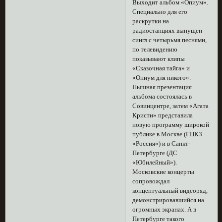
Выходит альбом «Опиум».
Специально для его
раскрутки на
радиостанциях выпущен
сингл с четырьмя песнями,
по телевидению
показывают клипы
«Сказочная тайга» и
«Опиум для никого».
Пышная презентация
альбома состоялась в
Совинцентре, затем «Агата
Кристи» представила
новую программу широкой
публике в Москве (ГЦКЗ
«Россия») и в Санкт-
Петербурге (ДС
«Юбилейный»).
Московские концерты
сопровождал
концептуальный видеоряд,
демонстрировавшийся на
огромных экранах. А в
Петербурге такого