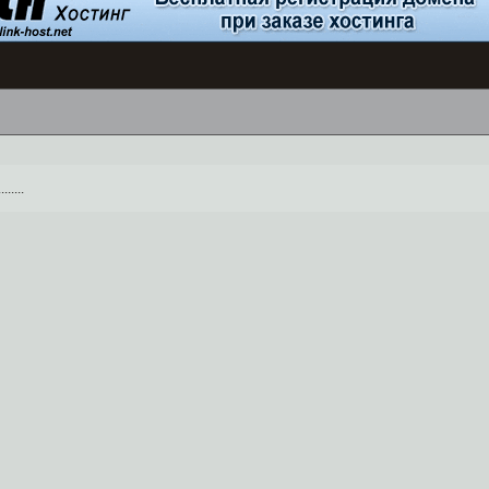
.....