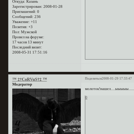
Откуда:
Казань
Зарегистрирован
: 2008-01-28
Приглашений:
0
Сообщений:
236
Уважение:
+11
Позитив:
+3
Пол:
Мужской
Провел на форуме:
17 часов 13 минут
Последний визит:
2008-05-31 17:51:16
Поделиться
2008-01-29 17:33:47
™ ‡†CoRVuS†‡ ™
Модератор
молоток!нашел.....ыыыыы......
0