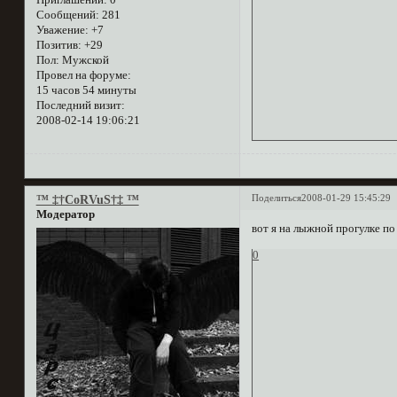
Сообщений:
281
Уважение:
+7
Позитив:
+29
Пол:
Мужской
Провел на форуме:
15 часов 54 минуты
Последний визит:
2008-02-14 19:06:21
Поделиться
2008-01-29 15:45:29
™ ‡†CoRVuS†‡ ™
Модератор
вот я на лыжной прогулке п
0