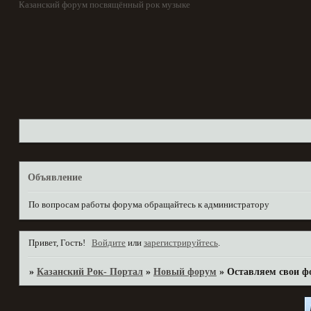
Казанский форум посвящённый рок музыке
Объявление
По вопросам работы форума обращайтесь к администратору
Привет, Гость!
Войдите
или
зарегистрируйтесь
.
»
Казанский Рок- Портал
»
Новый форум
»
Оставляем свои фо