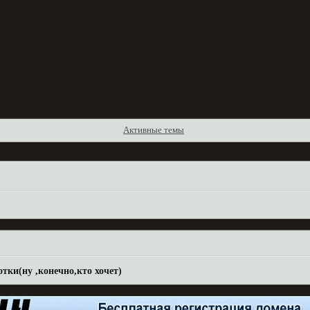
Форум
Участники
Поиск
Регистрация
Войти
Активные темы
тки(ну ,конечно,кто хочет)