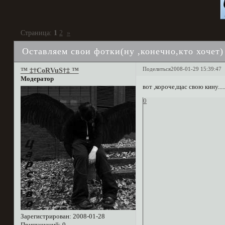
Страница:
1
2
»
Оставляем свои фотки(ну ,конечно,кто хочет)
Поделиться
2008-01-29 15:39:47
™ ‡†CoRVuS†‡ ™
Модератор
вот ,короче,щас свою кину.......
0
Зарегистрирован
: 2008-01-28
Приглашений:
0