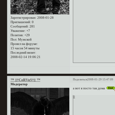
Зарегистрирован
: 2008-01-28
Приглашений:
0
Сообщений:
281
Уважение:
+7
Позитив:
+29
Пол:
Мужской
Провел на форуме:
15 часов 54 минуты
Последний визит:
2008-02-14 19:06:21
Поделиться
2008-01-29 15:47:09
™ ‡†CoRVuS†‡ ™
Модератор
а вот я посто так дома
0