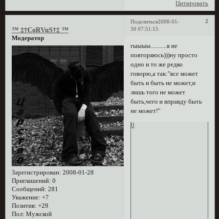
Цитировать
2
Поделиться
2008-01-
30 07:51:15
™ ‡†CoRVuS†‡ ™
Модератор
гыыыы...........я не
повторяюсь)))ну просто
одно и то же редко
говорю,а так:"все может
быть и быть не может,и
лишь того не может
быть,чего и вправду быть
не может!"
0
Зарегистрирован
: 2008-01-28
Приглашений:
0
Сообщений:
281
Уважение:
+7
Позитив:
+29
Пол:
Мужской