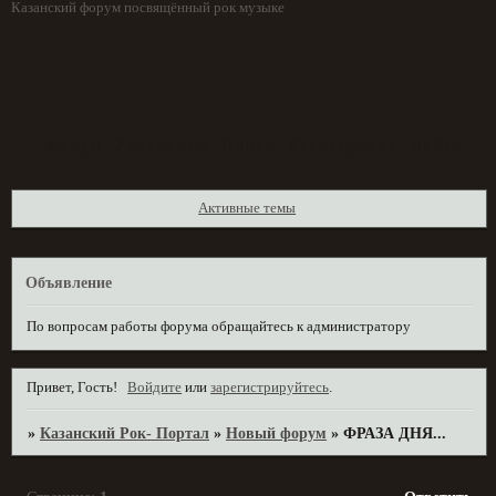
Казанский форум посвящённый рок музыке
Форум
Участники
Поиск
Регистрация
Войти
Активные темы
Объявление
По вопросам работы форума обращайтесь к администратору
Привет, Гость!
Войдите
или
зарегистрируйтесь
.
»
Казанский Рок- Портал
»
Новый форум
»
ФРАЗА ДНЯ...