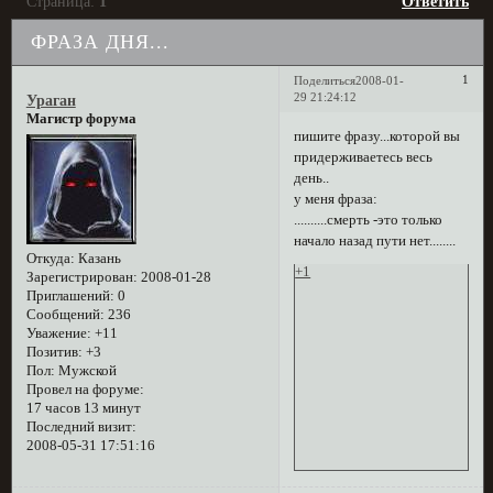
Страница:
1
Ответить
ФРАЗА ДНЯ...
1
Поделиться
2008-01-
29 21:24:12
Ураган
Магистр форума
пишите фразу...которой вы
придерживаетесь весь
день..
у меня фраза:
..........смерть -это только
начало назад пути нет........
Откуда:
Казань
+1
Зарегистрирован
: 2008-01-28
Приглашений:
0
Сообщений:
236
Уважение:
+11
Позитив:
+3
Пол:
Мужской
Провел на форуме:
17 часов 13 минут
Последний визит:
2008-05-31 17:51:16