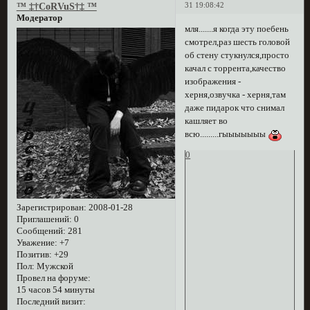
31 19:08:42
™ ‡†CoRVuS†‡ ™
Модератор
мля.......я когда эту поебень
смотрел,раз шесть головой
об стену стукнулся,просто
качал с торрента,качество
изображения -
херня,озвучка - херня,там
даже пидарок что снимал
кашляет во
всю.........гыыыыыыы
0
Зарегистрирован
: 2008-01-28
Приглашений:
0
Сообщений:
281
Уважение:
+7
Позитив:
+29
Пол:
Мужской
Провел на форуме:
15 часов 54 минуты
Последний визит: