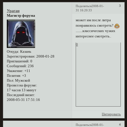
3
Поделиться
2008-01-
31 16:20:33
Ураган
Магистр форума
может им после литра
понравилось смотреть?
........классических чужих
интереснее смотреть..
0
Откуда:
Казань
Зарегистрирован
: 2008-01-28
Приглашений:
0
Сообщений:
236
Уважение:
+11
Позитив:
+3
Пол:
Мужской
Провел на форуме:
17 часов 13 минут
Последний визит:
2008-05-31 17:51:16
Цитировать
4
Поделиться
2008-01-