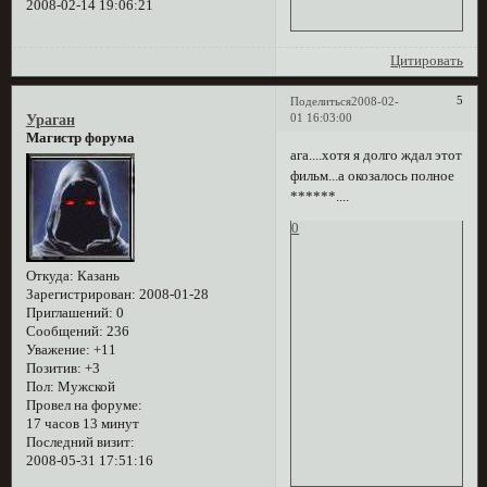
2008-02-14 19:06:21
Цитировать
5
Поделиться
2008-02-
01 16:03:00
Ураган
Магистр форума
ага....хотя я долго ждал этот
фильм...а окозалось полное
******....
0
Откуда:
Казань
Зарегистрирован
: 2008-01-28
Приглашений:
0
Сообщений:
236
Уважение:
+11
Позитив:
+3
Пол:
Мужской
Провел на форуме:
17 часов 13 минут
Последний визит:
2008-05-31 17:51:16