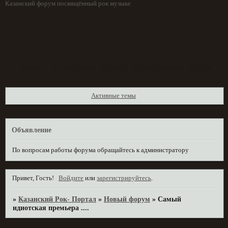
Казанский форум посвящённый рок музыке
Форум
Участники
Поиск
Регистрация
Войти
Активные темы
Объявление
По вопросам работы форума обращайтесь к администратору
Привет, Гость!
Войдите
или
зарегистрируйтесь
.
»
Казанский Рок- Портал
»
Новый форум
»
Самый
идиотская премьера ....