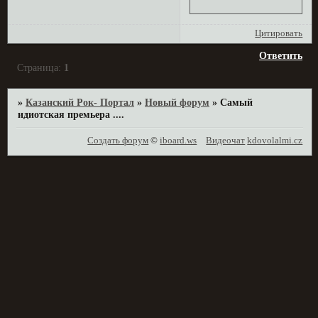
Цитировать
Ответить
Страница:
1
»
Казанский Рок- Портал
»
Новый форум
»
Самый
идиотская премьера ....
Создать форум
©
iboard.ws
Видеочат
kdovolalmi.cz