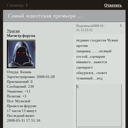
Страница:
1
Ответить
Самый идиотская премьера ....
1
Поделиться
2008-01-
31 15:55:52
Ураган
Магистр форума
недавно сходил на Чужые
против
хищника..........полный
отстой...сценария
никакого....кажется
сценарист
Откуда:
Казань
обкурился....сюжет
Зарегистрирован
: 2008-01-28
туманный.....итд
Приглашений:
0
0
Сообщений:
236
Уважение:
+11
Позитив:
+3
Пол:
Мужской
Провел на форуме:
17 часов 13 минут
Последний визит:
2008-05-31 17:51:16