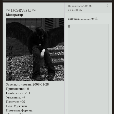
7
Поделиться
2008-02-
01 21:55:52
™ ‡†CoRVuS†‡ ™
Модератор
еще как.............. :evil:
0
Зарегистрирован
: 2008-01-28
Приглашений:
0
Сообщений:
281
Уважение:
+7
Позитив:
+29
Пол:
Мужской
Провел на форуме: