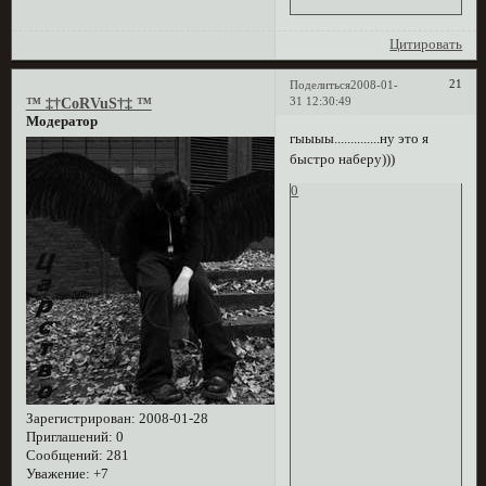
Цитировать
21
Поделиться
2008-01-
31 12:30:49
™ ‡†CoRVuS†‡ ™
Модератор
гыыыы..............ну это я
быстро наберу)))
0
Зарегистрирован
: 2008-01-28
Приглашений:
0
Сообщений:
281
Уважение:
+7