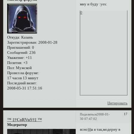
мну и буду :yes:
0
Откуда:
Казань
Зарегистрирован
: 2008-01-28
Приглашений:
0
Сообщений:
236
Уважение:
+11
Позитив:
+3
Пол:
Мужской
Провел на форуме:
17 часов 13 минут
Последний визит:
2008-05-31 17:51:16
Цитировать
17
Поделиться
2008-01-
30 07:47:02
™ ‡†CoRVuS†‡ ™
Модератор
ясно)))а я так,модерну в