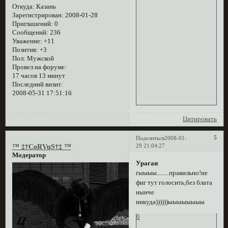
Откуда:
Казань
Зарегистрирован
: 2008-01-28
Приглашений:
0
Сообщений:
236
Уважение:
+11
Позитив:
+3
Пол:
Мужской
Провел на форуме:
17 часов 13 минут
Последний визит:
2008-05-31 17:51:16
Цитировать
5
Поделиться
2008-01-
29 21:04:27
™ ‡†CoRVuS†‡ ™
Модератор
Ураган
гыыыы........правильно!не
фиг тут голосить,без блата
нынче
никуда))))))ыыыыыыыы
0