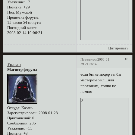
Уважение:
+7
Позитив:
+29
Пол:
Мужской
Провел на форуме:
15 часов 54 минуты
Последний визит:
2008-02-14 19:06:21
Цитировать
10
Поделиться
2008-01-
29 21:56:32
Ураган
Магистр форума
если бы не модер ты бы
мастером был....или
прохожим,..точно не
помню
0
Откуда:
Казань
Зарегистрирован
: 2008-01-28
Приглашений:
0
Сообщений:
236
Уважение:
+11
Позитив:
+3