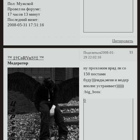
Пол:
Мужской
Провел на форуме:
17 часов 13 минут
Последний визит:
2008-05-31 17:51:16
Цитировать
11
Поделиться
2008-01-
29 22:02:16
™ ‡†CoRVuS†‡ ™
Модератор
ну прохожим вряд ли со
150 постами
буду)))лады,меня и модер
вполне устраивает))))))
:big_boss:
0