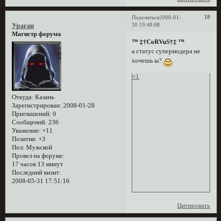
18
Поделиться
2008-01-
30 19:48:08
Ураган
Магистр форума
™ ‡†CoRVuS†‡ ™
а статус супермодера не
хочешь ы?
+1
Откуда:
Казань
Зарегистрирован
: 2008-01-28
Приглашений:
0
Сообщений:
236
Уважение:
+11
Позитив:
+3
Пол:
Мужской
Провел на форуме:
17 часов 13 минут
Последний визит:
2008-05-31 17:51:16
Цитировать