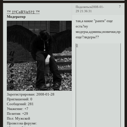
7
Поделиться
2008-01-
29 21:36:31
™ ‡†CoRVuS†‡ ™
Модератор
так,а какие "ранги" еще
есть?ну
модеры,админы,новички,прохожие
еще?лидеры??
0
Зарегистрирован
: 2008-01-28
Приглашений:
0
Сообщений:
281
Уважение:
+7
Позитив:
+29
Пол:
Мужской
Провел на форуме: