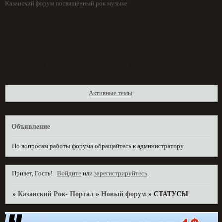
Казанский форум посвящённый рок музыке
Форум
Участники
Поиск
Регистрация
Войти
Активные темы
Объявление
По вопросам работы форума обращайтесь к администратору
Привет, Гость!
Войдите
или
зарегистрируйтесь
.
»
Казанский Рок- Портал
»
Новый форум
»
СТАТУСЫ