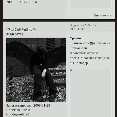
2008-05-31 17:51:16
Цитировать
9
Поделиться
2008-01-
29 21:47:49
™ ‡†CoRVuS†‡ ™
Модератор
Ураган
ну никая себе)))и при каких
нормах они
зарабатываются?за
посты???вот кто я щас,если
бы не модер?
0
Зарегистрирован
: 2008-01-28
Приглашений:
0
Сообщений:
281