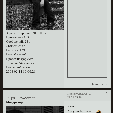
Зарегистрирован
: 2008-01-28
Приглашений:
0
Сообщений:
281
Уважение:
+7
Позитив:
+29
Пол:
Мужской
Провел на форуме:
15 часов 54 минуты
Последний визит:
2008-02-14 19:06:21
Цитировать
6
Поделиться
2008-01-
29 21:05:26
™ ‡†CoRVuS†‡ ™
Модератор
Kent
Zip your lip,шайсе!