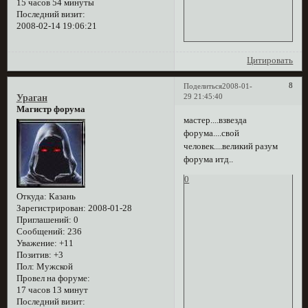
15 часов 54 минуты
Последний визит:
2008-02-14 19:06:21
Цитировать
8
Поделиться
2008-01-
29 21:45:40
Ураган
Магистр форума
мастер....взвезда
форума....свой
человек....великий разум
форума итд..
0
Откуда:
Казань
Зарегистрирован
: 2008-01-28
Приглашений:
0
Сообщений:
236
Уважение:
+11
Позитив:
+3
Пол:
Мужской
Провел на форуме:
17 часов 13 минут
Последний визит: