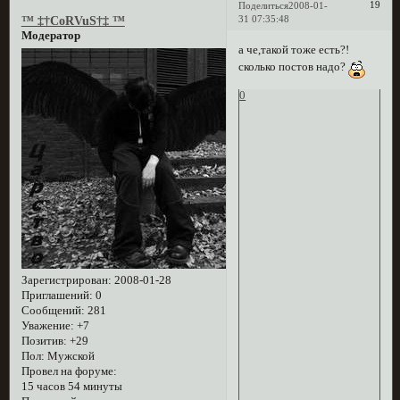
19
Поделиться
2008-01-
31 07:35:48
™ ‡†CoRVuS†‡ ™
Модератор
а че,такой тоже есть?!
сколько постов надо?
0
Зарегистрирован
: 2008-01-28
Приглашений:
0
Сообщений:
281
Уважение:
+7
Позитив:
+29
Пол:
Мужской
Провел на форуме:
15 часов 54 минуты