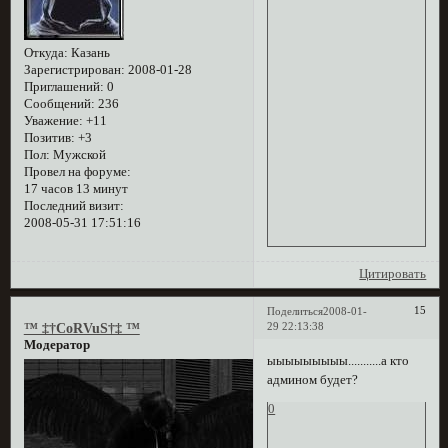
Откуда:
Казань
Зарегистрирован
: 2008-01-28
Приглашений:
0
Сообщений:
236
Уважение:
+11
Позитив:
+3
Пол:
Мужской
Провел на форуме:
17 часов 13 минут
Последний визит:
2008-05-31 17:51:16
Цитировать
15
Поделиться
2008-01-
29 22:13:38
™ ‡†CoRVuS†‡ ™
Модератор
ыыыыыыыыы...........а кто
админом будет?
0