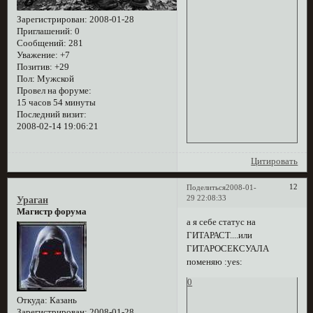
Зарегистрирован
: 2008-01-28
Приглашений:
0
Сообщений:
281
Уважение:
+7
Позитив:
+29
Пол:
Мужской
Провел на форуме:
15 часов 54 минуты
Последний визит:
2008-02-14 19:06:21
Цитировать
12
Поделиться
2008-01-
29 22:08:33
Ураган
Магистр форума
а я себе статус на
ГИТАРАСТ....или
ГИТАРОСЕКСУАЛА
поменяю :yes:
0
Откуда:
Казань
Зарегистрирован
: 2008-01-28