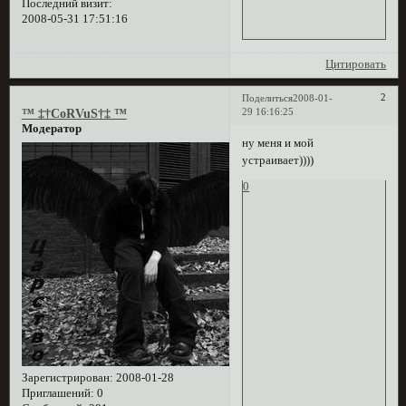
Последний визит:
2008-05-31 17:51:16
Цитировать
2
Поделиться
2008-01-
29 16:16:25
™ ‡†CoRVuS†‡ ™
Модератор
ну меня и мой
устраивает))))
0
Зарегистрирован
: 2008-01-28
Приглашений:
0